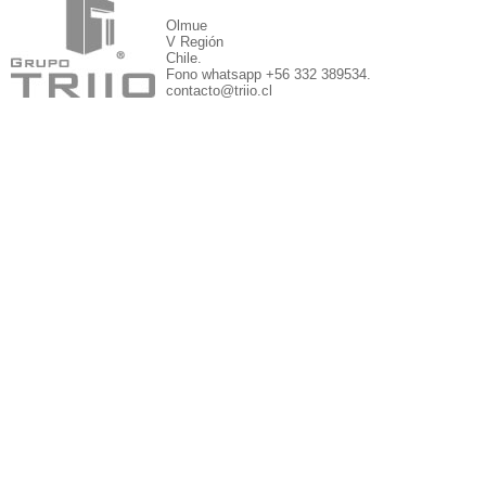
Olmue
V Región
Chile.
Fono whatsapp +56 332 389534.
contacto@triio.cl